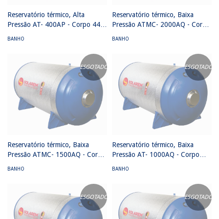
Reservatório térmico, Alta
Reservatório térmico, Baixa
Pressão AT- 400AP - Corpo 444
Pressão ATMC- 2000AQ - Corpo
calota 316 - (705 mm x 1544
444 calota 304 - (960 mm x
BANHO
BANHO
mm) 40 MCA
3440 mm) 4 MCA
ESGOTADO
ESGOTADO
Reservatório térmico, Baixa
Reservatório térmico, Baixa
Pressão ATMC- 1500AQ - Corpo
Pressão AT- 1000AQ - Corpo
444 calota 304 - (960 mm x
444 calota 304 - (960 mm x
BANHO
BANHO
2830 mm) 4 MCA
1920 mm) 4 MCA
ESGOTADO
ESGOTADO