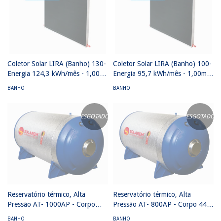
Coletor Solar LIRA (Banho) 130-
Coletor Solar LIRA (Banho) 100-
Energia 124,3 kWh/mês - 1,00
Energia 95,7 kWh/mês - 1,00m²
m² x 1,30 m² Classe A - Vidro
x 1,0m² Classe A - Vidro termo
BANHO
BANHO
termo endurecido
endurecido
ESGOTADO
ESGOTADO
Reservatório térmico, Alta
Reservatório térmico, Alta
Pressão AT- 1000AP - Corpo
Pressão AT- 800AP - Corpo 444
444 calota 316 - (705 mm x
calota 316 - (705 mm x 2690
BANHO
BANHO