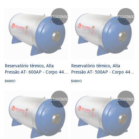
3308 mm) 40 MCA
mm) 40 MCA
ESGOTADO
ESGOTADO
Reservatório térmico, Alta
Reservatório térmico, Alta
Pressão AT- 600AP - Corpo 444
Pressão AT- 500AP - Corpo 444
calota 316 - (705 mm x 2124
calota 316 - (705 mm x 1815
BANHO
BANHO
mm) 40 MCA
mm) 40 MCA
ESGOTADO
ESGOTADO