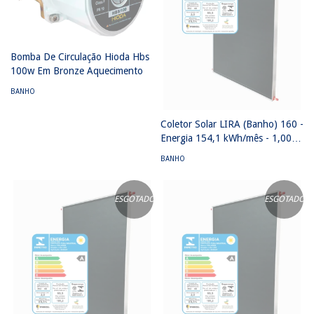
Bomba De Circulação Hioda Hbs
100w Em Bronze Aquecimento
BANHO
Coletor Solar LIRA (Banho) 160 -
Energia 154,1 kWh/mês - 1,00
m² x 1,60 m² Classe A - Vidro
BANHO
termo endurecido
ESGOTADO
ESGOTADO