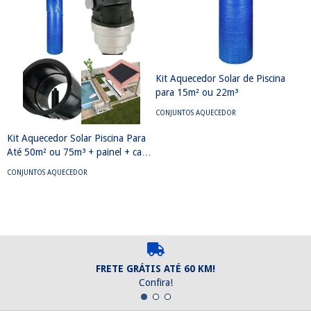
C
R
Kit Aquecedor Solar de Piscina
b
C
para 15m² ou 22m³
1
CONJUNTOS AQUECEDOR
Kit Aquecedor Solar Piscina Para
Até 50m² ou 75m³ + painel + capa
Térmica
CONJUNTOS AQUECEDOR
FRETE GRÁTIS ATÉ 60 KM!
Confira!