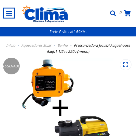
0
Frete Grátis até 60KM!
Início
-
Aquecedores Solar
-
Banho
-
Pressurizadora Jacuzzi Acquahouse
5aqh1 1/2cv 220v (mono)
ESGOTADO